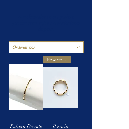
Los chapados en oro y plata
pueden estar sujetos a variaciones
de peso.
Ver tamaños
Pulsera Decade
Rosario