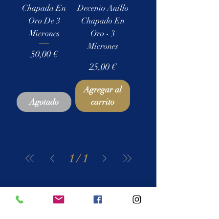
Chapada En
Decenio Anillo
Oro De 3
Chapado En
Micrones
Oro - 3
Micrones
Precio
50,00 €
Precio
25,00 €
Agregar al
Agotado
carrito
1
/
1