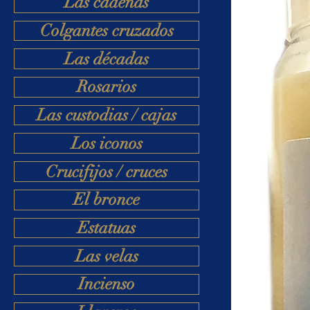
Las cadenas
Colgantes cruzados
Las décadas
Rosarios
Las custodias / cajas
Los iconos
Crucifijos / cruces
El bronce
Estatuas
Las velas
Incienso