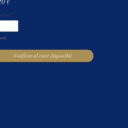
Precio
20 €
tidad
*
tado
Notificar al estar disponible