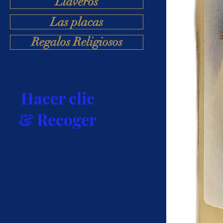
Llaveros
Las placas
Regalos Religiosos
Hacer clic
& Recoger