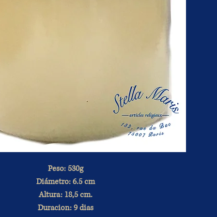
Peso: 530g
Diámetro: 6.5 cm
Altura: 18,5 cm.
Duracion: 9 dias