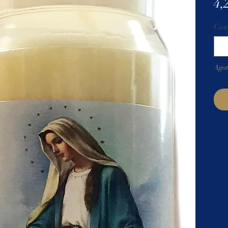
4,
Can
Ago