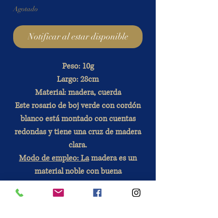
Agotado
Notificar al estar disponible
Peso: 10g
Largo: 28cm
Material: madera, cuerda
Este rosario de boj verde con cordón
blanco está montado con cuentas
redondas y tiene una cruz de madera
clara.
Modo de empleo: La
madera es un
material noble con buena
durabilidad. Cada copia tiene su
singularidad. Consulte nuestras
preguntas frecuentes para utilizar su