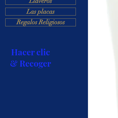
Llaveros
Las placas
Regalos Religiosos
Hacer clic
& Recoger