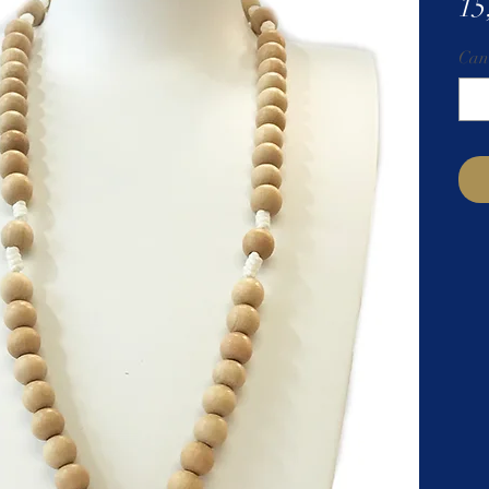
15
Can