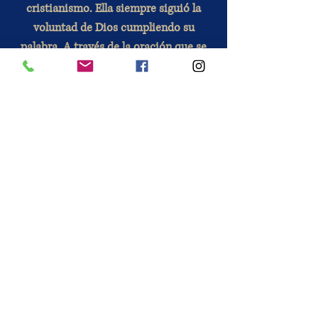
cristianismo. Ella siempre siguió la
voluntad de Dios cumpliendo su
palabra. A través de la oración que se
le dirige, asegura un vínculo
privilegiado entre Dios y los
hombres, por intermedio de su Hijo.
Modo de empleo: La
madera es un
material noble con buena
durabilidad. Cada copia tiene su
singularidad. Consulte nuestras
preguntas frecuentes para utilizar su
rosario.