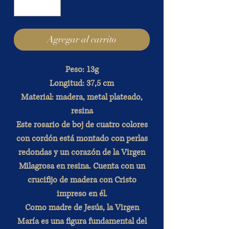
Agregar al carrito
Peso: 13g
Longitud: 37,5 cm
Material: madera, metal plateado,
resina
Este rosario de boj de cuatro colores
con cordón está montado con perlas
redondas y un corazón de la Virgen
Milagrosa en resina. Cuenta con un
crucifijo de madera con Cristo
impreso en él.
Como madre de Jesús, la Virgen
María es una figura fundamental del