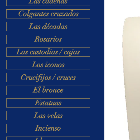
Las cadenas
Colgantes cruzados
Las décadas
Rosarios
Las custodias / cajas
Los iconos
Crucifijos / cruces
El bronce
Estatuas
Las velas
Incienso