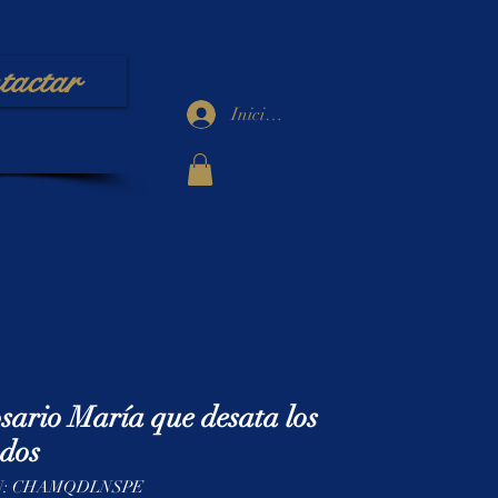
tactar
Iniciar sesión
sario María que desata los
dos
U: CHAMQDLNSPE