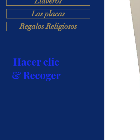
Llaveros
Las placas
Regalos Religiosos
Hacer clic
& Recoger