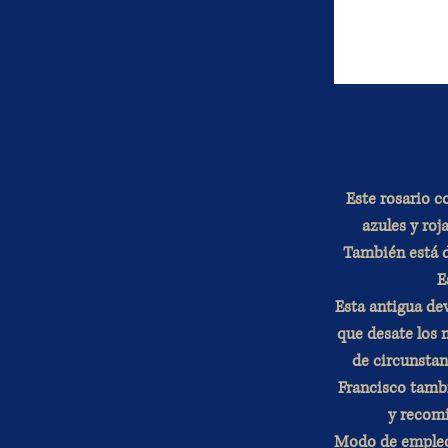
Este rosario 
azules y roj
También está d
E
Esta antigua de
que desate los 
de circunstan
Francisco tambi
y recomi
Modo de emple