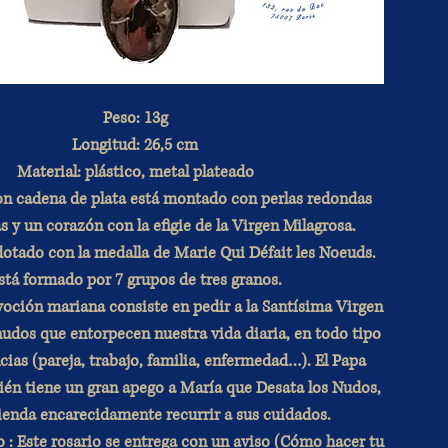
Peso: 13g
Longitud: 26,5 cm
Material:
plástico, metal plateado
con cadena de plata está montado con perlas redondas
as y un corazón con la efigie de la Virgen Milagrosa.
otado con la medalla de Marie Qui Défait les Noeuds.
stá formado por 7 grupos de tres granos.
voción mariana consiste en pedir a la Santísima Virgen
nudos que entorpecen nuestra vida diaria, en todo tipo
cias (pareja, trabajo, familia, enfermedad…). El Papa
én tiene un gran apego a María que Desata los Nudos,
enda encarecidamente recurrir a sus cuidados.
o
: Este rosario se entrega con un aviso (Cómo hacer tu