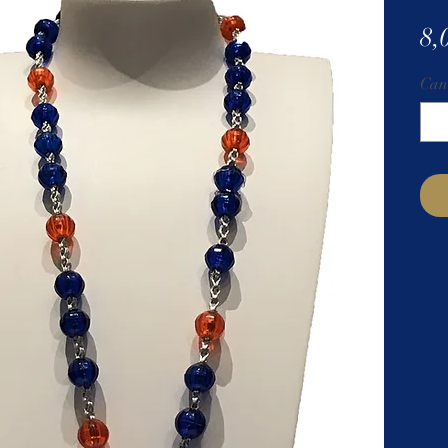
8,
Can