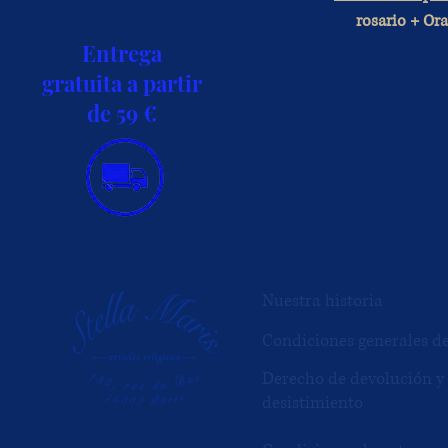
rosario + Or
Entrega
gratuita a partir
de 59 €
INFORMACIÓN
Nuestra historia
Condiciones generales d
Derecho de devolución y
desistimiento