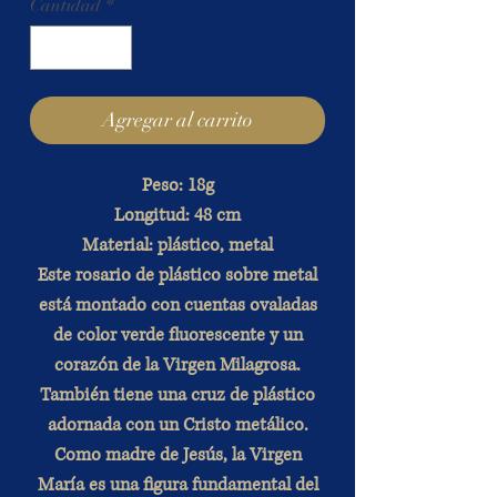
Cantidad
*
Agregar al carrito
Peso: 18g
Longitud: 48 cm
Material: plástico, metal
Este rosario de plástico sobre metal
está montado con cuentas ovaladas
de color verde fluorescente y un
corazón de la Virgen Milagrosa.
También tiene una cruz de plástico
adornada con un Cristo metálico.
Como madre de Jesús, la Virgen
María es una figura fundamental del