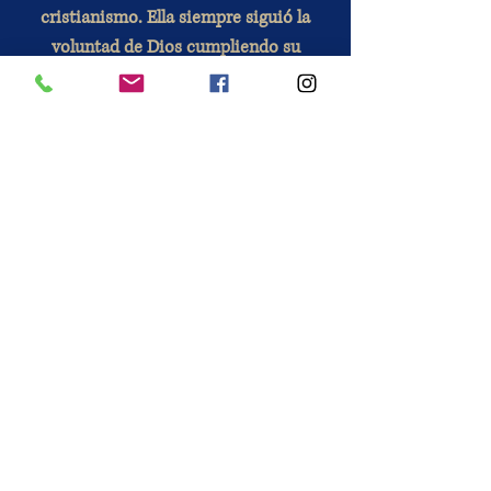
cristianismo. Ella siempre siguió la
voluntad de Dios cumpliendo su
palabra. A través de la oración que se
le dirige, asegura un vínculo
privilegiado entre Dios y los
hombres, por intermedio de su Hijo.
Modo de empleo:
El metal debe
conservarse con el tiempo. Porque
tiende a oxidarse de forma natural.
Consulte nuestras preguntas
frecuentes para utilizar su rosario.
INFORMACIÓN