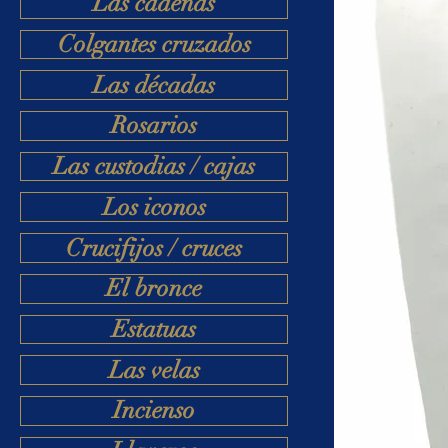
Las cadenas
Colgantes cruzados
Las décadas
Rosarios
Las custodias / cajas
Los iconos
Crucifijos / cruces
El bronce
Estatuas
Las velas
Incienso