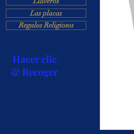
Llaveros
Las placas
Regalos Religiosos
Hacer clic
& Recoger