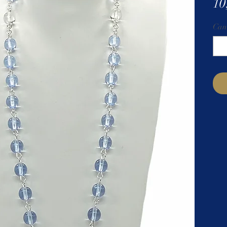
10
Can