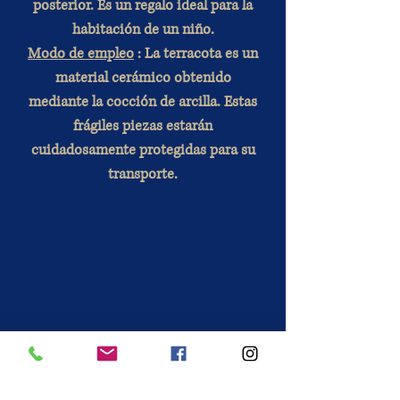
posterior. Es un regalo ideal para la
habitación de un niño.
Modo de empleo
: La terracota es un
material cerámico obtenido
mediante la cocción de arcilla. Estas
frágiles piezas estarán
cuidadosamente protegidas para su
transporte.