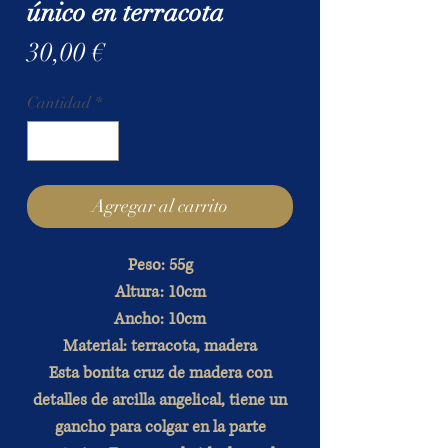
único en terracota
Precio
30,00 €
Cantidad
*
Agregar al carrito
Peso: 55g
Altura: 10cm
Ancho: 10cm
Material: terracota, madera
Esta bonita cruz de madera con
detalles de arcilla angelical, tiene un
gancho para colgar en la parte