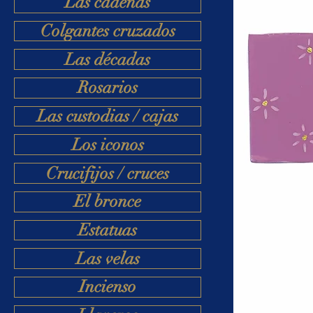
Las cadenas
Colgantes cruzados
Las décadas
Rosarios
Las custodias / cajas
Los iconos
Crucifijos / cruces
El bronce
Estatuas
Las velas
Incienso