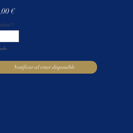
Precio
,00 €
tidad
*
tado
Notificar al estar disponible