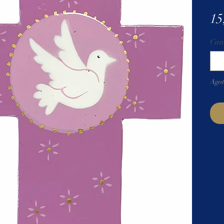
15
Can
Ago