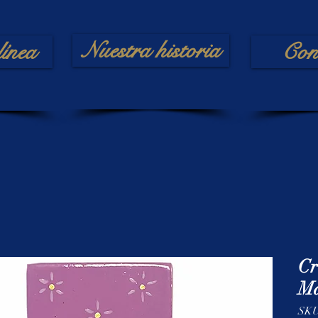
Nuestra historia
línea
Con
Cr
Ma
SKU