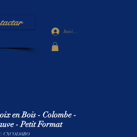
tactar
Iniciar sesión
oix en Bois - Colombe -
uve - Petit Format
: CXCOL04BO