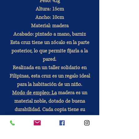
Peso: 42g
Altura: 15cm
Ancho: 10cm
Material: madera
Acabado: pintado a mano, barniz
Esta cruz tiene un zócalo en la parte
posterior, lo que permite fijarla a la
pared.
Realizada en un taller solidario en
Filipinas, esta cruz es un regalo ideal
para la habitación de un niño.
Modo de empleo: La
madera es un
material noble, dotado de buena
durabilidad. Cada copia tiene su
singularidad.