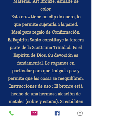
Material: Art Bronze, esmalte de
color.
Esta cruz tiene un clip de cuero, lo
que permite sujetarla a la pared.
Ideal para regalo de Confirmación.
El Espíritu Santo constituye la tercera
parte de la Santísima Trinidad. Es el
Espiritu de Dios. Su devoción es
fundamental. Le rogamos en
particular para que traiga la paz y
permita que las cosas se reequilibren.
Instrucciones de uso
: El bronce está
hecho de una hermosa aleación de
metales (cobre y estaño). Si está bien
mantenido, perdurará en el tiempo.