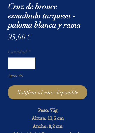
Cruz de bronce
esmaltado turquesa -
paloma blanca y rama
Precio
95,00 €
Cantidad
*
Agotado
Notificar al estar disponible
Peso: 75g
Altura: 11,5 cm
Ancho: 8,2 cm