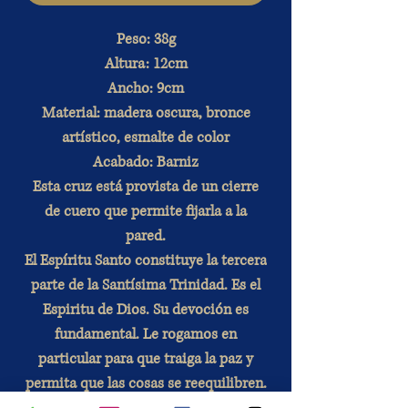
Peso: 38g
Altura: 12cm
Ancho: 9cm
Material: madera oscura, bronce
artístico, esmalte de color
Acabado: Barniz
Esta cruz está provista de un cierre
de cuero que permite fijarla a la
pared.
El Espíritu Santo constituye la tercera
parte de la Santísima Trinidad. Es el
Espiritu de Dios. Su devoción es
fundamental. Le rogamos en
particular para que traiga la paz y
permita que las cosas se reequilibren.