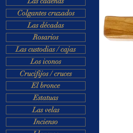
Las cadenas
Colgantes cruzados
Las décadas
Rosarios
Las custodias / cajas
Los iconos
Crucifijos / cruces
El bronce
Estatuas
Las velas
Incienso