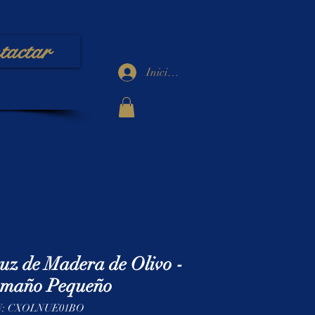
tactar
Iniciar sesión
uz de Madera de Olivo -
maño Pequeño
: CXOLNUE01BO