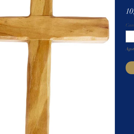
10
Can
Ago