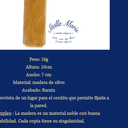
Peso: 16g
Altura: 10cm
Ancho: 7 cm
Material: madera de olivo
Acabado: Barniz
rovista de un lugar para el cordón que permite fijarla a
la pared.
mpleo
: La madera es un material noble con buena
abilidad. Cada copia tiene su singularidad.