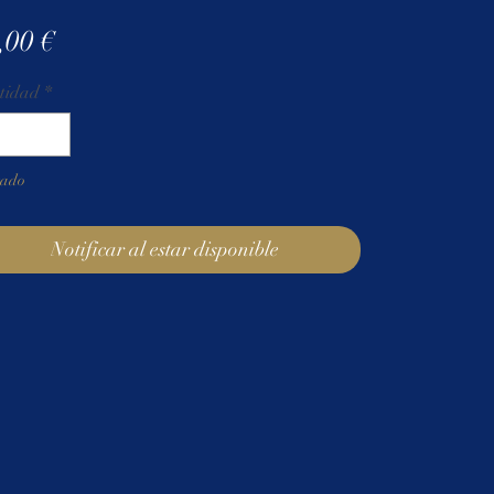
Precio
,00 €
tidad
*
tado
Notificar al estar disponible