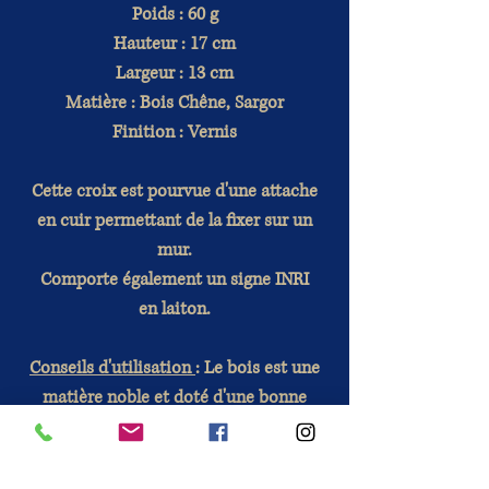
Poids : 60 g
Hauteur : 17 cm
Largeur : 13 cm
Matière : Bois Chêne, Sargor
Finition : Vernis
Cette croix est pourvue d'une attache
en cuir permettant de la fixer sur un
mur.
Comporte également un signe INRI
en laiton.
Conseils d'utilisation
: Le bois est une
matière noble et doté d'une bonne
durabilité. Chaque exemplaire
possède sa singularité.