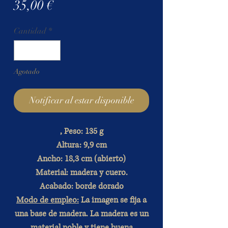
Precio
35,00 €
Cantidad
*
Agotado
Notificar al estar disponible
, Peso: 135 g
Altura: 9,9 cm
Ancho: 18,3 cm (abierto)
Material: madera y cuero.
Acabado: borde dorado
Modo de empleo:
La imagen se fija a
una base de madera. La madera es un
material noble y tiene buena