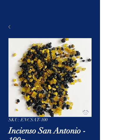
SKU: ENCSAT-100
Incienso San Antonio -