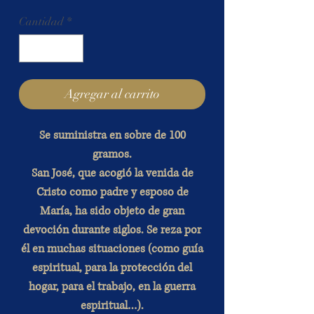
Cantidad
*
Agregar al carrito
Se suministra en sobre de 100
gramos.
San José, que acogió la venida de
Cristo como padre y esposo de
María, ha sido objeto de gran
devoción durante siglos. Se reza por
él en muchas situaciones (como guía
espiritual, para la protección del
hogar, para el trabajo, en la guerra
espiritual…).