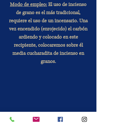
Modo de empleo:
El uso de incienso
de grano es el más tradicional,
requiere el uso de un incensario. Una
vez encendido (enrojecido) el carbón
ardiendo y colocado en este
recipiente, colocaremos sobre él
media cucharadita de incienso en
granos.