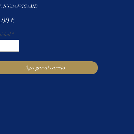
U: ICO3ANGGAMD
Precio
,00 €
tidad
*
Agregar al carrito