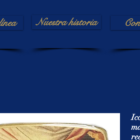
Nuestra historia
línea
Con
Ic
ma
re