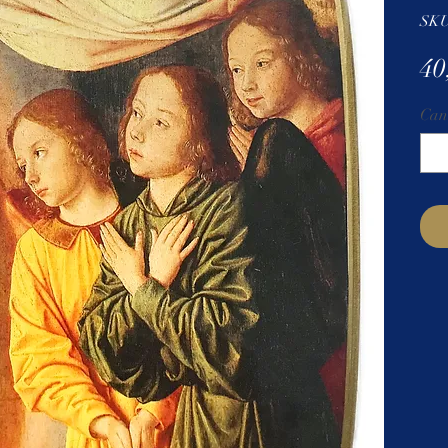
SK
40
Can