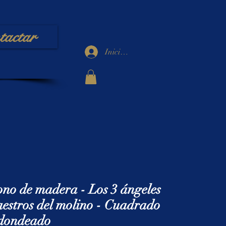
tactar
Iniciar sesión
ono de madera - Los 3 ángeles
estros del molino - Cuadrado
dondeado