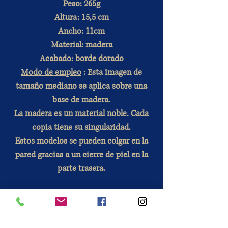
Peso: 265g
Altura: 15,5 cm
Ancho: 11cm
Material: madera
Acabado: borde dorado
Modo de empleo
: Esta imagen de
tamaño mediano se aplica sobre una
base de madera.
La madera es un material noble. Cada
copia tiene su singularidad.
Estos modelos se pueden colgar en la
pared gracias a un cierre de piel en la
parte trasera.