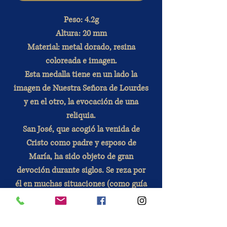
Peso: 4.2g
Altura: 20 mm
Material: metal dorado, resina
coloreada e imagen.
Esta medalla tiene en un lado la
imagen de Nuestra Señora de Lourdes
y en el otro, la evocación de una
reliquia.
San José, que acogió la venida de
Cristo como padre y esposo de
María, ha sido objeto de gran
devoción durante siglos. Se reza por
él en muchas situaciones (como guía
espiritual, para la protección del
hogar, para el trabajo, en la guerra
espiritual…)
.