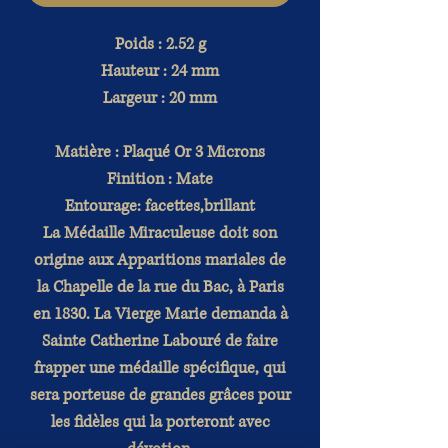
Poids : 2.52 g
Hauteur : 24 mm
Largeur : 20 mm
Matière : Plaqué Or 3 Microns
Finition : Mate
Entourage: facettes,brillant
La Médaille Miraculeuse doit son
origine aux Apparitions mariales de
la Chapelle de la rue du Bac, à Paris
en 1830. La Vierge Marie demanda à
Sainte Catherine Labouré de faire
frapper une médaille spécifique, qui
sera porteuse de grandes grâces pour
les fidèles qui la porteront avec