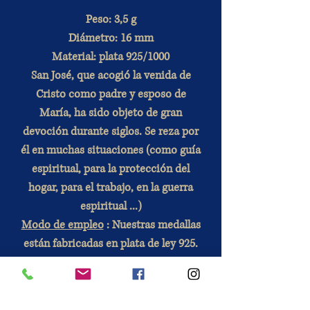
Peso: 3,5 g
Diámetro: 16 mm
Material: plata 925/1000
San José, que acogió la venida de
Cristo como padre y esposo de
María, ha sido objeto de gran
devoción durante siglos. Se reza por
él en muchas situaciones (como guía
espiritual, para la protección del
hogar, para el trabajo, en la guerra
espiritual ...)
Modo de empleo
: Nuestras medallas
están fabricadas en plata de ley 925.
Si la plata no se oxida, es importante
cuidarla para mantener su brillo
(producto para cubiertos, dentífrico