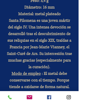
Peso: 3,4 g
Diámetro: 16 mm
Material: metal plateado
Santa Filomena es una joven mártir
del siglo IV. Una intensa devoción se
desarrolló tras el descubrimiento de
sus reliquias en el siglo XIX, traídas a
Francia por Jean-Marie Vianney, el
Saint-Curé de Ars. Su intercesión trae
muchas gracias (especialmente para
la curación).
Modo de empleo
: El metal debe
conservarse con el tiempo. Porque
tiende a oxidarse de forma natural.