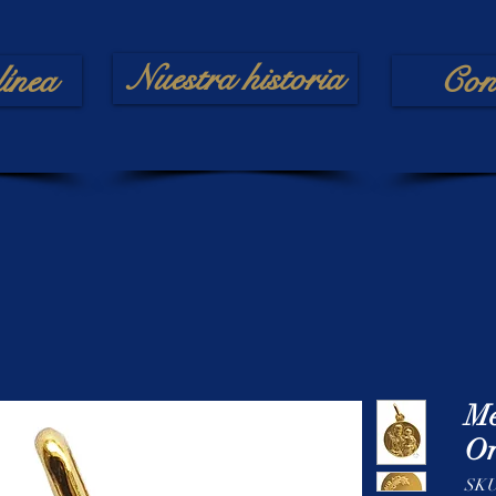
Nuestra historia
línea
Con
Me
Or
SKU