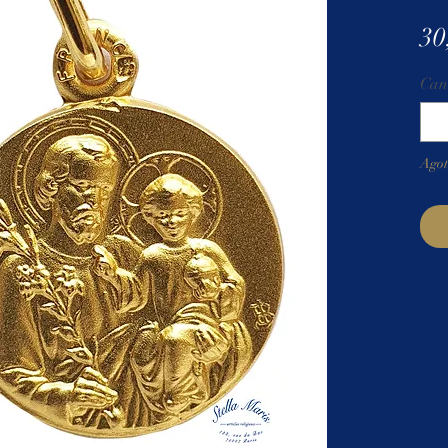
30
Can
Ago