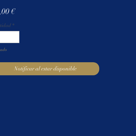
Precio
,00 €
tidad
*
tado
Notificar al estar disponible