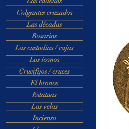
Las cadenas
Colgantes cruzados
Las décadas
Rosarios
Las custodias / cajas
Los iconos
Crucifijos / cruces
El bronce
Estatuas
Las velas
Incienso