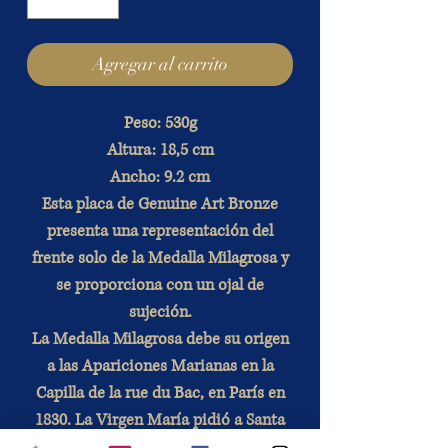
Agregar al carrito
Peso: 530g
Altura: 18,5 cm
Ancho: 9.2 cm
Esta placa de Genuine Art Bronze
presenta una representación del
frente solo de la Medalla Milagrosa y
se proporciona con un ojal de
sujeción.
La Medalla Milagrosa debe su origen
a las Apariciones Marianas en la
Capilla de la rue du Bac, en París en
1830. La Virgen María pidió a Santa
Catalina Labouré que se hiciera