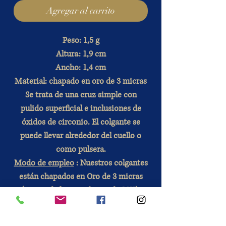
Agregar al carrito
Peso: 1,5 g
Altura: 1,9 cm
Ancho: 1,4 cm
Material: chapado en oro de 3 micras
Se trata de una cruz simple con
pulido superficial e inclusiones de
óxidos de circonio. El colgante se
puede llevar alrededor del cuello o
como pulsera.
Modo de empleo
: Nuestros colgantes
están chapados en Oro de 3 micras
(grosor de la capa de oro de 18K).
Para que duren es importante cuidar
su conservación (acidez de la piel,