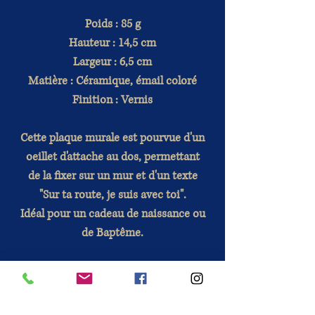
Poids : 85 g
Hauteur : 14,5 cm
Largeur : 6,5 cm
Matière : Céramique, émail coloré
Finition : Vernis
Cette plaque murale est pourvue d'un
oeillet d'attache au dos, permettant
de la fixer sur un mur et d'un texte
"Sur ta route, je suis avec toi".
Idéal pour un cadeau de naissance ou
de Baptême.
Conseils d'utilisation
: Il s'agit d'une
base de terre cuite recouverte d'émail
coloré. Ces pièces fragiles seront