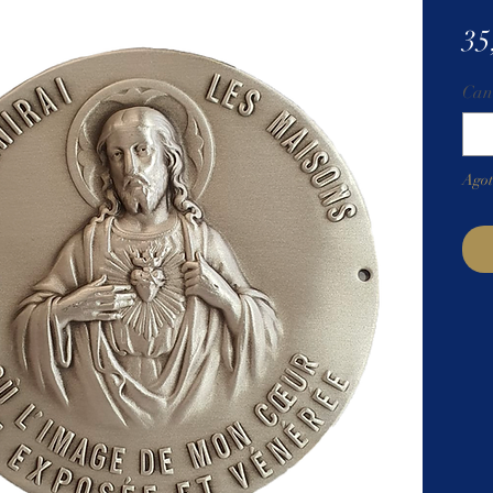
35
Can
Ago