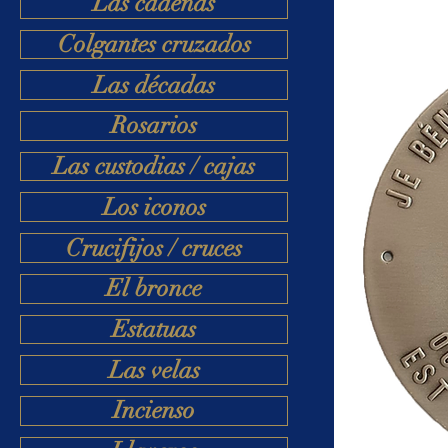
Las cadenas
Colgantes cruzados
Las décadas
Rosarios
Las custodias / cajas
Los iconos
Crucifijos / cruces
El bronce
Estatuas
Las velas
Incienso