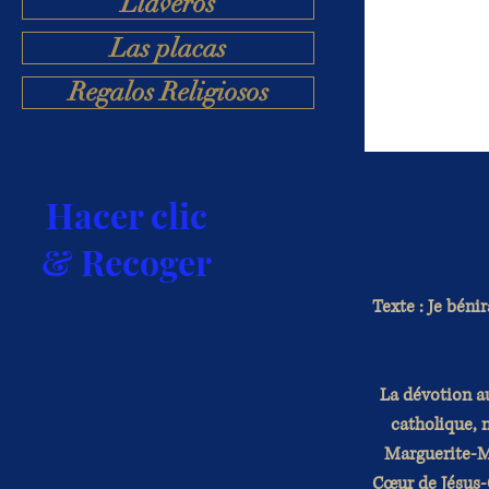
Llaveros
Las placas
Regalos Religiosos
Hacer clic
& Recoger
Texte : Je béni
La dévotion au
catholique, 
Marguerite-Ma
Cœur de Jésus-