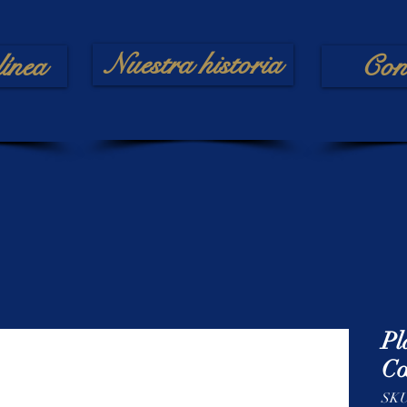
Nuestra historia
línea
Con
Pl
Cœ
SKU