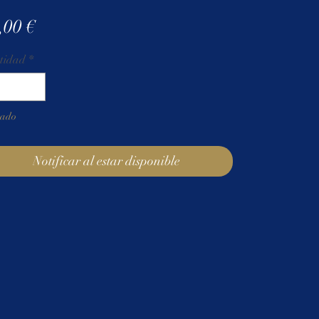
Precio
,00 €
tidad
*
tado
Notificar al estar disponible