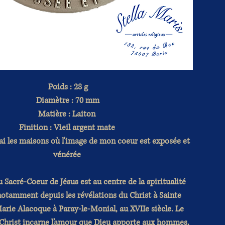
Poids : 28 g
Diamètre : 70 mm
Matière : Laiton
Finition : Vieil argent mate
rai les maisons où l'image de mon coeur est exposée et
vénérée
 Sacré-Coeur de Jésus est au centre de la spiritualité
notamment depuis les révélations du Christ à Sainte
rie Alacoque à Paray-le-Monial, au XVIIe siècle. Le
Christ incarne l’amour que Dieu apporte aux hommes,