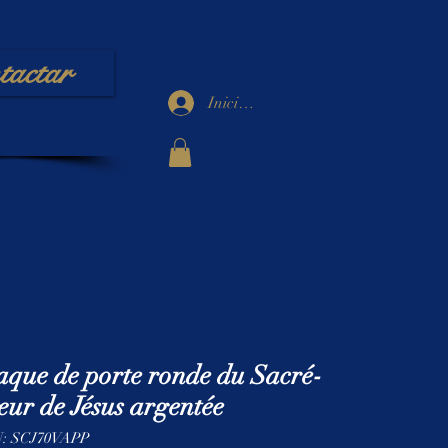
tactar
Iniciar sesión
aque de porte ronde du Sacré-
ur de Jésus argentée
: SCJ70VAPP