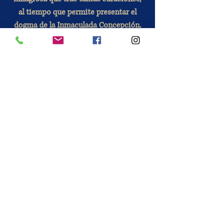
al tiempo que permite presentar el
dogma de la Inmaculada Concepción.
La oración a Nuestra Señora de
Lourdes permite pedir la intercesión
de la Virgen María para obtener
gracias.
Modo de empleo
: Se trata de una
base de terracota cubierta con
esmalte de color. Estas frágiles piezas
estarán cuidadosamente protegidas
para su transporte.
INFORMACIÓN