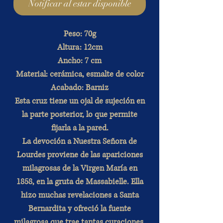
Notificar al estar disponible
Peso: 70g
Altura: 12cm
Ancho: 7 cm
Material: cerámica, esmalte de color
Acabado: Barniz
Esta cruz tiene un ojal de sujeción en
la parte posterior, lo que permite
fijarla a la pared.
La devoción a Nuestra Señora de
Lourdes proviene de las apariciones
milagrosas de la Virgen María en
1858, en la gruta de Massabielle. Ella
hizo muchas revelaciones a Santa
Bernardita y ofreció la fuente
milagrosa que trae tantas curaciones,