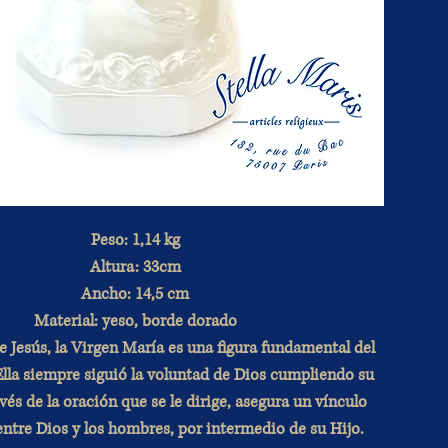
Peso: 1,14 kg
Altura: 33cm
Ancho: 14,5 cm
Material: yeso, borde dorado
Jesús, la Virgen María es una figura fundamental del
Ella siempre siguió la voluntad de Dios cumpliendo su
vés de la oración que se le dirige, asegura un vínculo
entre Dios y los hombres, por intermedio de su Hijo.