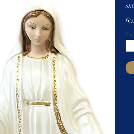
SKU
65
Can