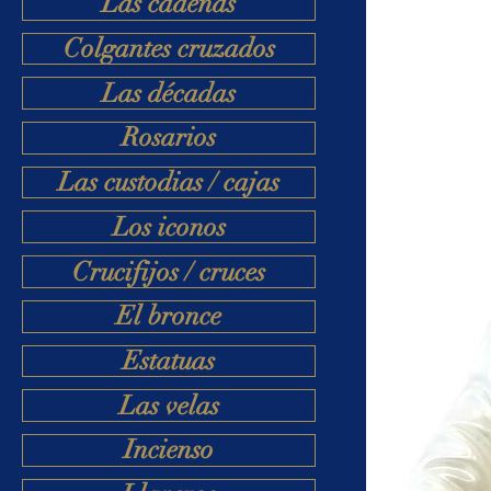
Las cadenas
Colgantes cruzados
Las décadas
Rosarios
Las custodias / cajas
Los iconos
Crucifijos / cruces
El bronce
Estatuas
Las velas
Incienso