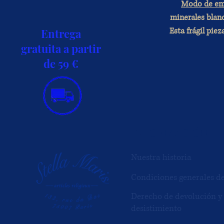
Modo de em
minerales blanc
Esta frágil pie
Entrega
gratuita a partir
de 59 €
INFORMACIÓN
Nuestra historia
Condiciones generales d
Derecho de devolución y
desistimiento