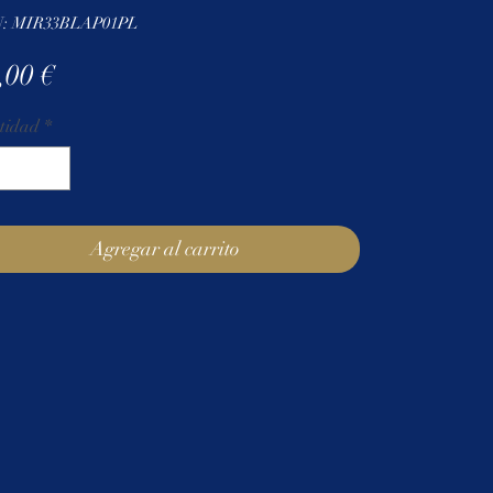
: MIR33BLAP01PL
Precio
,00 €
tidad
*
Agregar al carrito