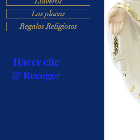
Llaveros
Las placas
Regalos Religiosos
Hacer clic
& Recoger