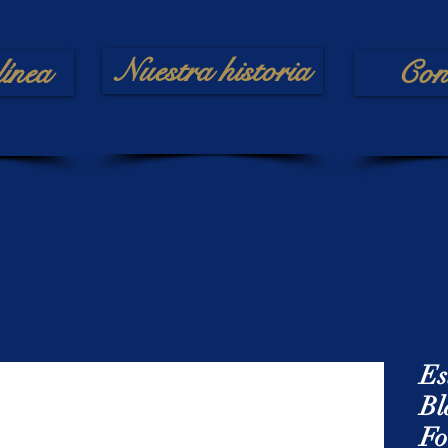
Nuestra historia
línea
Con
Es
Bl
Fo