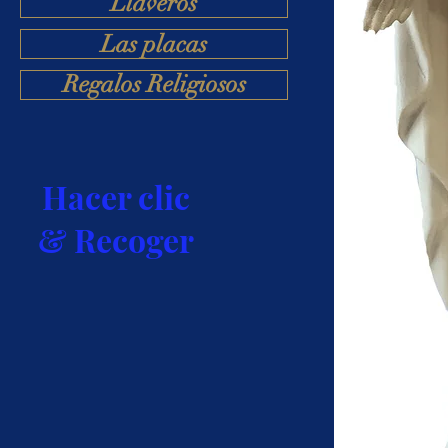
Llaveros
Las placas
Regalos Religiosos
Hacer clic
& Recoger