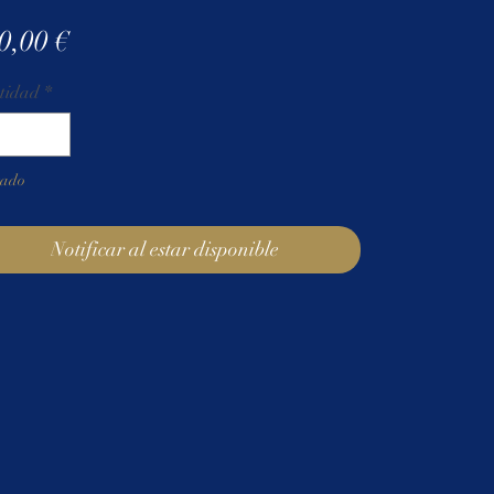
Precio
0,00 €
tidad
*
tado
Notificar al estar disponible