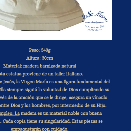
Peso: 540g
Altura: 30cm
Material: madera barnizada natural
ta estatua proviene de un taller italiano.
Jesús, la Virgen María es una figura fundamental del
Ella siempre siguió la voluntad de Dios cumpliendo su
vés de la oración que se le dirige, asegura un vínculo
entre Dios y los hombres, por intermedio de su Hijo.
mpleo: La
madera es un material noble con buena
. Cada copia tiene su singularidad. Estas piezas se
empaquetarán con cuidado.