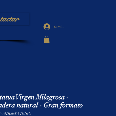
tactar
Iniciar sesión
tatua Virgen Milagrosa -
dera natural - Gran formato
: MIR30NAT01BO