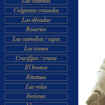
Las cadenas
Colgantes cruzados
Las décadas
Rosarios
Las custodias / cajas
Los iconos
Crucifijos / cruces
El bronce
Estatuas
Las velas
Incienso