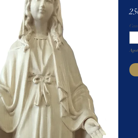
25
Can
Ago