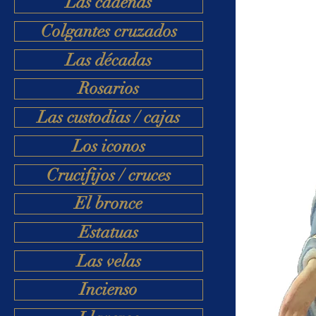
Las cadenas
Colgantes cruzados
Las décadas
Rosarios
Las custodias / cajas
Los iconos
Crucifijos / cruces
El bronce
Estatuas
Las velas
Incienso