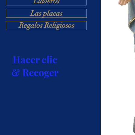
Llaveros
Las placas
Regalos Religiosos
Hacer clic
& Recoger