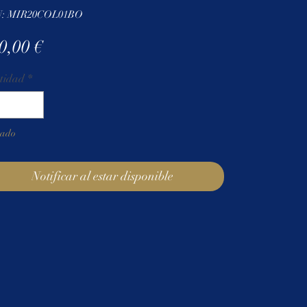
: MIR20COL01BO
Precio
0,00 €
tidad
*
tado
Notificar al estar disponible