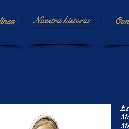
Nuestra historia
línea
Con
Es
Ma
Me