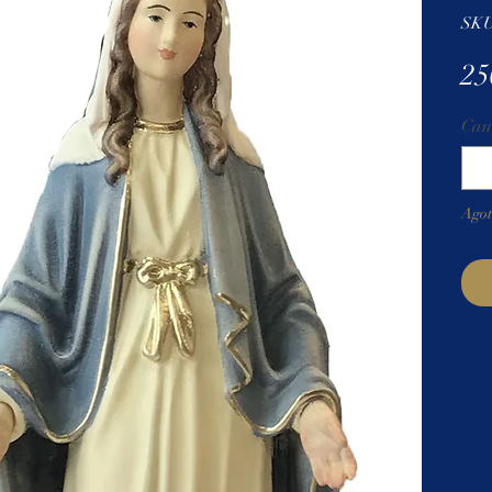
SKU
25
Can
Ago