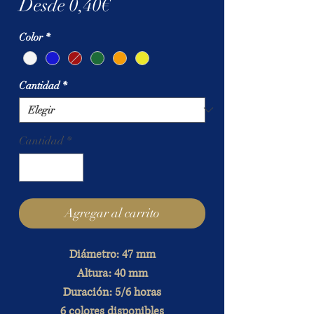
Precio
Desde
0,40€
de
Color
*
oferta
Cantidad
*
Cantidad
*
Agregar al carrito
Diámetro: 47 mm
Altura: 40 mm
Duración: 5/6 horas
6 colores disponibles